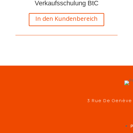
Verkaufsschulung BtC
In den Kundenbereich
3 Rue De Genève