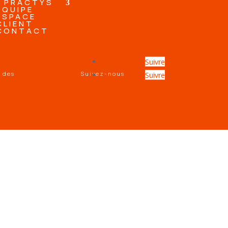
PRACTYS
EQUIPE
ESPACE
CLIENT
CONTACT
Suivre
é des
Suivez-nous
Suivre