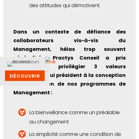
des attitudes qui démotivent.
Dans un contexte de défiance des
collaborateurs vis-à-vis du
Management, hélas trop souvent
généralisée, Practys Conseil a pris
l’option de privilégier 3 valeurs
essentielles qui président à la conception
DÉCOUVRIR
et l’animation de nos programmes de
Management :
La bienveillance comme un préalable
au changement
La simplicité comme une condition de