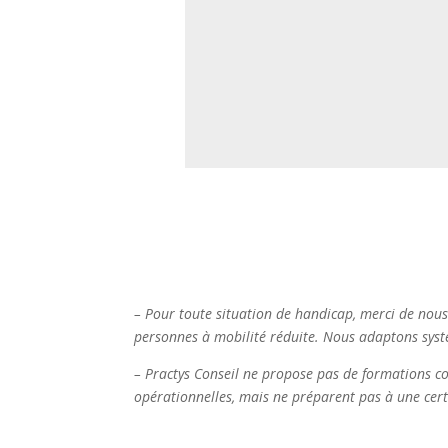
recueil des meilleures pr
travers la France nous pe
approches originales, e
terrain, puis de les tra
contraintes et objectif
– Pour toute situation de handicap, merci de nous 
personnes à mobilité réduite. Nous adaptons sys
– Practys Conseil ne propose pas de formations c
opérationnelles, mais ne préparent pas à une cert