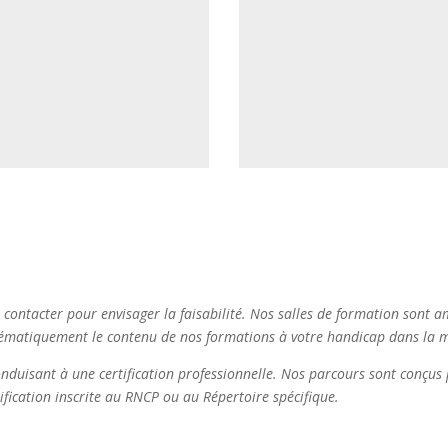
Cette démarche g
atiques commerciales à
interventions ent
rmet de développer des
leurs problématique
xpérimentées sur le
immédiatem
nsposer aux réalités,
s de chaque client.
contacter pour envisager la faisabilité. Nos salles de formation sont am
tématiquement le contenu de nos formations à votre handicap dans la m
onduisant à une certification professionnelle. Nos parcours sont conçu
ification inscrite au RNCP ou au Répertoire spécifique.