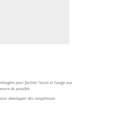
arantit à nos clients des
ièrement conçues autour de
s et des apports utilisables
ent sur le terrain.
énagées pour faciliter l’accès et l’usage aux
esure du possible.
s pour développer des compétences