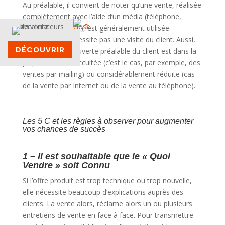
Au préalable, il convient de noter qu’une vente, réalisée
complètement avec l’aide d’un média (téléphone,
papier ou Internet), est généralement utilisée
lorsqu’elle ne nécessite pas une visite du client. Aussi,
DÉCOUVRIR
la phase de découverte préalable du client est dans la
plupart des cas occultée (c’est le cas, par exemple, des
ventes par mailing) ou considérablement réduite (cas
de la vente par Internet ou de la vente au téléphone).
Les 5 C et les règles à observer pour augmenter
vos chances de succès
1 – Il est souhaitable que le « Quoi
Vendre » soit Connu
Si l’offre produit est trop technique ou trop nouvelle,
elle nécessite beaucoup d’explications auprès des
clients. La vente alors, réclame alors un ou plusieurs
entretiens de vente en face à face. Pour transmettre