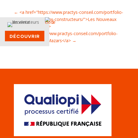
←
<a href="https://www.practys-conseil.com/portfolio-
items/les-nouveaux-constructeurs/">Les Nouveaux
Constructeurs</a>
<a href="https://www.practys-conseil.com/portfolio-
DÉCOUVRIR
items/mazars/">Mazars</a>
→